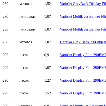
230
матовая
1,52
VarioJet GreyBack Display F
230
глянцевая
1,07
VarioJet Multilayer Banner F
230
глянцевая
1,07
VarioJet Multilayer Banner F
230
матовая
1,07
Пленка Gray Back 230 мкр дл
290
песок
0,91
VarioJet Display Film 290EM
290
песок
1,07
VarioJet Display Film 290EM
290
песок
1,27
VarioJet Display Film 290EM
290
песок
1,52
VarioJet Display Film 290EM
290
матовая
0,91
VarioJet Multilayer Blockout