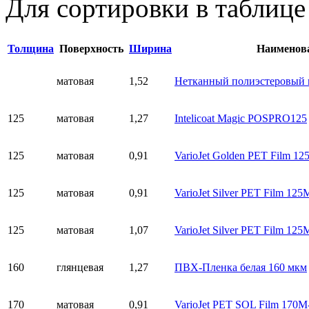
Для сортировки в таблице
Толщина
Поверхность
Ширина
Наименов
матовая
1,52
Нетканный полиэстеровый
125
матовая
1,27
Intelicoat Magic POSPRO125
125
матовая
0,91
VarioJet Golden PET Film 1
125
матовая
0,91
VarioJet Silver PET Film 125
125
матовая
1,07
VarioJet Silver PET Film 125
160
глянцевая
1,27
ПВХ-Пленка белая 160 мкм
170
матовая
0,91
VarioJet PET SOL Film 170