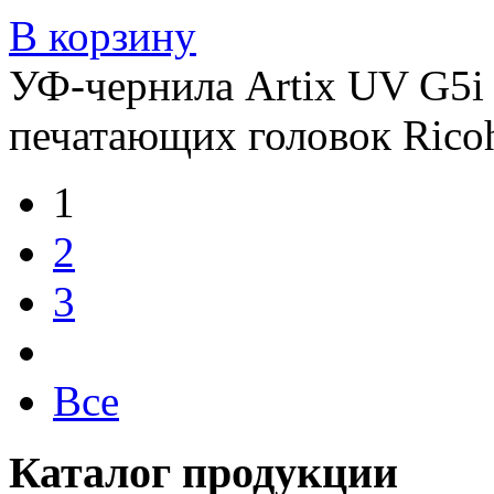
В корзину
УФ-чернила Artix UV G5i 
печатающих головок Ricoh 
1
2
3
Все
Каталог продукции