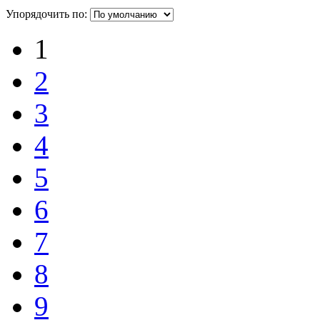
Упорядочить по:
1
2
3
4
5
6
7
8
9