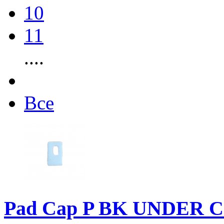
10
11
....
Все
Pad Cap P BK UNDER CJ