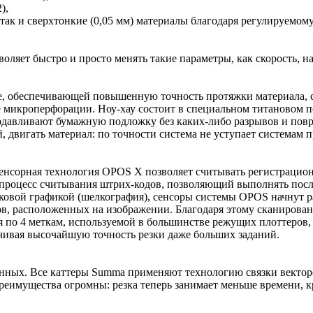
),
, так и сверхтонкие (0,05 мм) материалы благодаря регулируемому
оляет быстро и просто менять такие параметры, как скорость, 
ve, обеспечивающей повышенную точность протяжки материала, 
 микроперфорации. Ноу-хау состоит в специальном титановом п
родавливают бумажную подложку без каких-либо разрывов и пов
, двигать материал: по точности система не уступает системам 
енсорная технология OPOS X позволяет считывать регистрацио
процесс считывания штрих-кодов, позволяющий выполнять после
аковой графикой (шелкография), сенсоры системы OPOS начнут ра
ов, расположенных на изображении. Благодаря этому сканирован
 по 4 меткам, используемой в большинстве режущих плоттеров, 
ечивая высочайшую точность резки даже больших заданий.
х. Все каттеры Summa применяют технологию связки векторов «
еимущества огромны: резка теперь занимает меньше времени, кр