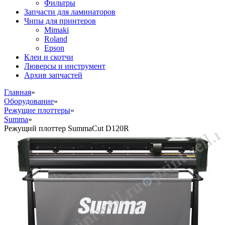
Фильтры
Запчасти для ламинаторов
Чипы для принтеров
Mimaki
Roland
Epson
Клеи и скотчи
Люверсы и инструмент
Архив запчастей
Главная
»
Оборудование
»
Режущие плоттеры
»
Summa
»
Режущий плоттер SummaCut D120R