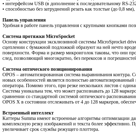
• интерфейсом USB (в дополнение к последовательному RS-232
• способностью без затруднений резать как толстые (до 0,8 мм)
Панель управления
Удобная в работе панель управления с крупными кнопками позв
Система протяжки MicroSpocket
Основу конструкции эксклюзивной системы MicroSprocket dri
сцеплении с бумажной подложкой образуют на ней нечто вроде
поверхности. Форма и размер микроиголок таковы, что они п
след, позволяющий многократно, без перекосов и погрешностей
Система оптического позиционирования
OPOS – автоматизированная система выравнивания контура. С
новых особенностей является полностью автоматизированный 
оператора. Помимо этого, при резке нескольких листов с один
Система уникальна тем, что может распознавать до 128 маркер
сравнении со стандартной системой оптического распознавания
OPOS X в состоянии отслеживать от 4 до 128 маркеров, обесп
Встроенный интеллект
Каттеры Summa имеют встроенные алгоритмы оптимизации данны
комплексную резку изображений и текста более эффективно. Пр
увеличивает срок службы режущего плоттера.