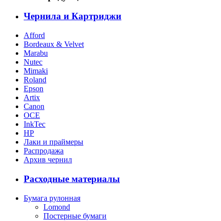
Чернила и Картриджи
Afford
Bordeaux & Velvet
Marabu
Nutec
Mimaki
Roland
Epson
Artix
Canon
OCE
InkTec
HP
Лаки и праймеры
Распродажа
Архив чернил
Расходные материалы
Бумага рулонная
Lomond
Постерные бумаги