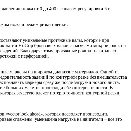
 давлению ножа от 0 до 400 г с шагом регулировки 5 г.
нажим ножа и режим резки пленки.
составляют уникальные протяжные валы, которые при
окрытии Hi-Grip бронзовых валов с тысячами микроиголок на
реждений. Благодаря этому протяжные ролики накатывают
протяжки с перфорацией.
нные маркеры на широком диапазоне материалов. Одной из
довательность заданий по контурной резке без вмешательства
спознавать маркеры сразу же после загрузки нового листа.
ие больших макетов происходит без потери точности. В
которая зачастую влечет потерю точности контурной резки,
vector look ahead», которая позволяет производить
ивые сглажены, уменьшена нагрузка на двигатели – все это