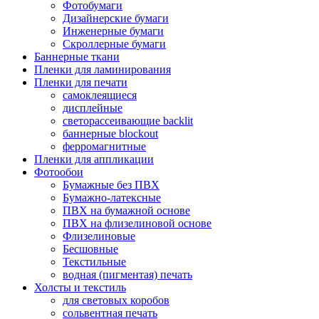
Фотобумаги
Дизайнерские бумаги
Инженерные бумаги
Скроллерные бумаги
Баннерные ткани
Пленки для ламинирования
Пленки для печати
самоклеящиеся
дисплейные
светорассеивающие backlit
баннерные blockout
ферромагнитные
Пленки для аппликации
Фотообои
Бумажные без ПВХ
Бумажно-латексные
ПВХ на бумажной основе
ПВХ на флизелиновой основе
Флизелиновые
Бесшовные
Текстильные
водная (пигментая) печать
Холсты и текстиль
для световых коробов
сольвентная печать