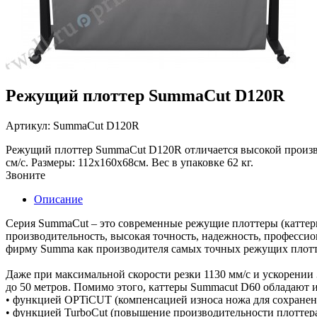
Режущий плоттер SummaCut D120R
Артикул: SummaCut D120R
Режущий плоттер SummaCut D120R отличается высокой производ
см/с. Размеры: 112х160х68см. Вес в упаковке 62 кг.
Звоните
Описание
Серия SummaCut – это современные режущие плоттеры (каттер
производительность, высокая точность, надежность, професси
фирму Summa как производителя самых точных режущих плотт
Даже при максимальной скорости резки 1130 мм/с и ускорении 
до 50 метров. Помимо этого, каттеры Summacut D60 обладают
• функцией OPTiCUT (компенсацией износа ножа для сохранени
• функцией TurboCut (повышение производительности плоттера