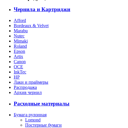
Чернила и Картриджи
Afford
Bordeaux & Velvet
Marabu
Nutec
Mimaki
Roland
Epson
Artix
Canon
OCE
InkTec
HP
Лаки и праймеры
Распродажа
Архив чернил
Расходные материалы
Бумага рулонная
Lomond
Постерные бумаги