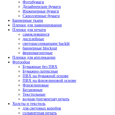
Фотобумаги
Дизайнерские бумаги
Инженерные бумаги
Скроллерные бумаги
Баннерные ткани
Пленки для ламинирования
Пленки для печати
самоклеящиеся
дисплейные
светорассеивающие backlit
баннерные blockout
ферромагнитные
Пленки для аппликации
Фотообои
Бумажные без ПВХ
Бумажно-латексные
ПВХ на бумажной основе
ПВХ на флизелиновой основе
Флизелиновые
Бесшовные
Текстильные
водная (пигментая) печать
Холсты и текстиль
для световых коробов
сольвентная печать